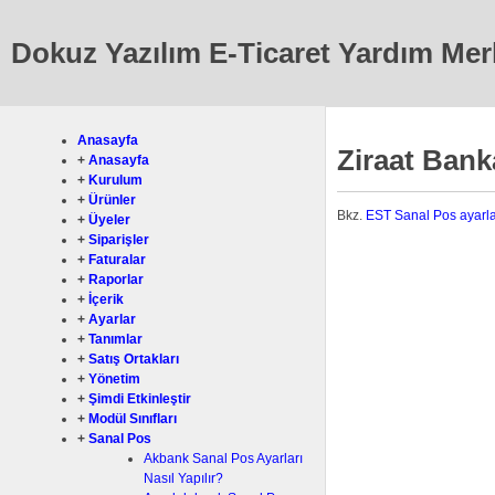
Dokuz Yazılım E-Ticaret Yardım Mer
Anasayfa
Ziraat Banka
+
Anasayfa
+
Kurulum
+
Ürünler
Bkz.
EST Sanal Pos ayarlar
+
Üyeler
+
Siparişler
+
Faturalar
+
Raporlar
+
İçerik
+
Ayarlar
+
Tanımlar
+
Satış Ortakları
+
Yönetim
+
Şimdi Etkinleştir
+
Modül Sınıfları
+
Sanal Pos
Akbank Sanal Pos Ayarları
Nasıl Yapılır?